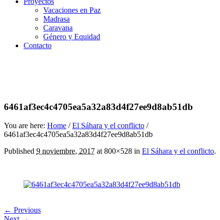
Proyectos
Vacaciones en Paz
Madrasa
Caravana
Género y Equidad
Contacto
6461af3ec4c4705ea5a32a83d4f27ee9d8ab51db
You are here:
Home
/
El Sáhara y el conflicto
/
6461af3ec4c4705ea5a32a83d4f27ee9d8ab51db
Published
9 noviembre, 2017
at 800×528 in
El Sáhara y el conflicto
.
← Previous
Next →